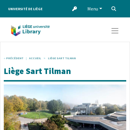
Aller au contenu principal
Menu
‌
UNIVERSITÉ DE LIÈGE
PRÉCÉDENT
ACCUEIL
LIÈGE SART TILMAN
Liège Sart Tilman