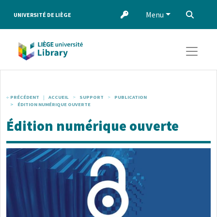
Aller au contenu principal
Menu
‌
UNIVERSITÉ DE LIÈGE
PRÉCÉDENT
ACCUEIL
SUPPORT
PUBLICATION
ÉDITION NUMÉRIQUE OUVERTE
Édition numérique ouverte