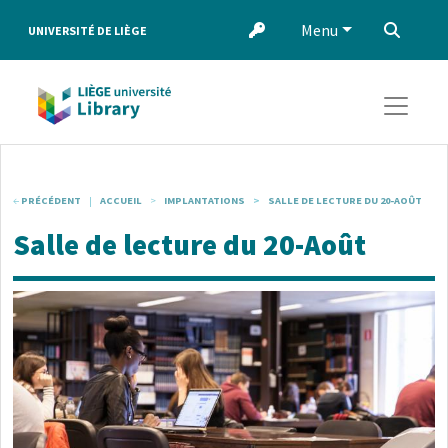
Aller au contenu principal
Menu
‌
UNIVERSITÉ DE LIÈGE
PRÉCÉDENT
ACCUEIL
IMPLANTATIONS
SALLE DE LECTURE DU 20-AOÛT
Salle de lecture du 20-Août