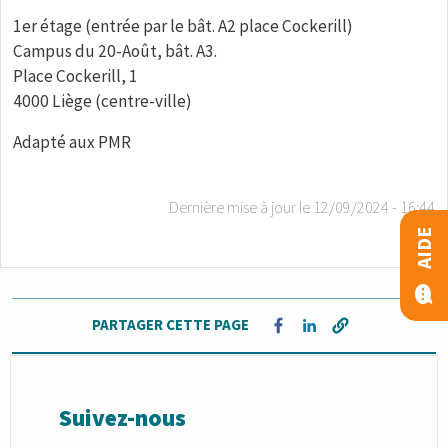
1er étage (entrée par le bât. A2 place Cockerill)
Campus du 20-Août, bât. A3.
Place Cockerill, 1
4000 Liège (centre-ville)
Adapté aux PMR
Dernière mise à jour le
12/09/2024 - 16:44
AIDE
PARTAGER CETTE PAGE
Opens in a new window
Opens in a new win
Suivez-nous