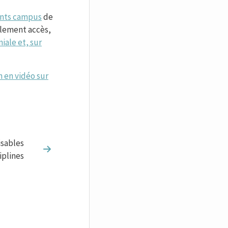
rents campus
de
alement accès,
iale et, sur
n en vidéo sur
isables
iplines