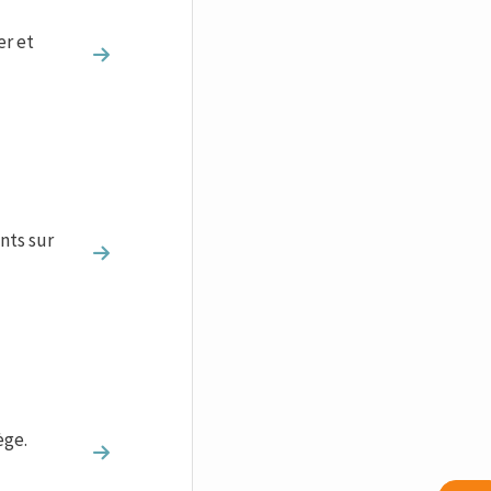
er et
nts sur
ège.