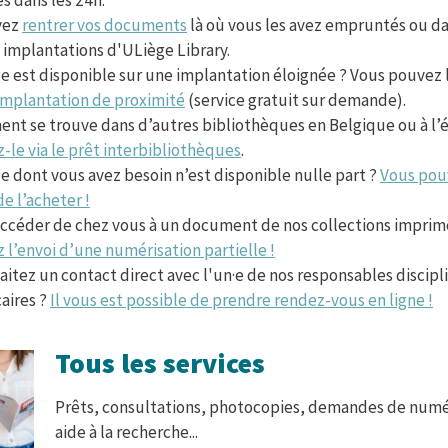
s dans les 24h.
vez
rentrer vos documents
là où vous les avez empruntés ou da
 implantations d'ULiège Library.
 est disponible sur une implantation éloignée ? Vous pouvez le
implantation de proximité
(service gratuit sur demande).
nt se trouve dans d’autres bibliothèques en Belgique ou à l’é
le via le prêt interbibliothèques
.
e dont vous avez besoin n’est disponible nulle part ?
Vous pou
e l’acheter !
accéder de chez vous à un document de nos collections imprim
l’envoi d’une numérisation partielle !
itez un contact direct avec l'un·e de nos responsables discipl
aires ?
Il vous est possible de prendre rendez-vous en ligne !
Tous les services
Prêts, consultations, photocopies, demandes de numé
aide à la recherche...