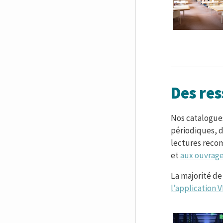
Des re
Nos catalogues
périodiques, d
lectures reco
et
aux ouvrage
La majorité de
l’application 