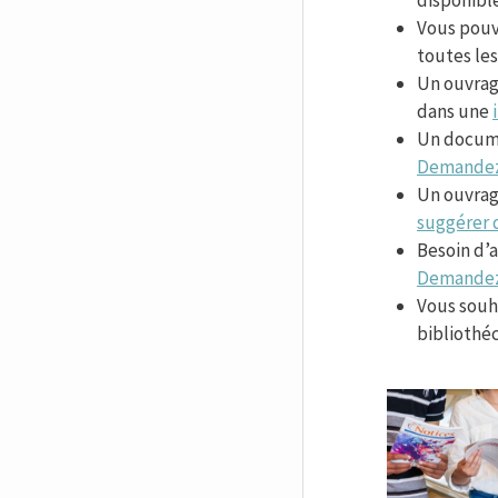
disponible
Vous pou
toutes les
Un ouvrage
dans une
Un docume
Demandez-
Un ouvrag
suggérer d
Besoin d’
Demandez 
Vous souha
bibliothéc