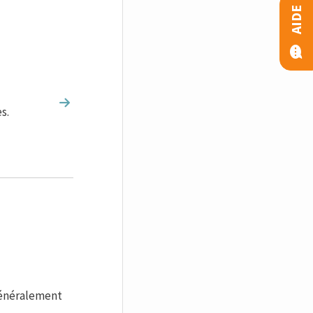
AIDE
s.
énéralement