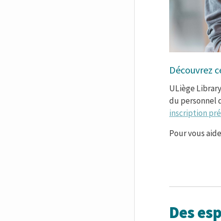
Libellé d'en
Découvrez ce
Corps de text
ULiège Library
du personnel d
inscription pr
Pour vous aide
Des es