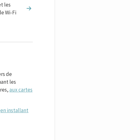
t les
le Wi-Fi
ers de
ant les
res,
aux cartes
4
en installant