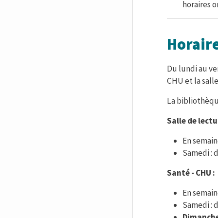
horaires o
Horair
Du lundi au ve
CHU et la sall
La bibliothèq
Salle de lectu
En semain
Samedi : 
Santé - CHU :
En semain
Samedi : 
Dimanche 