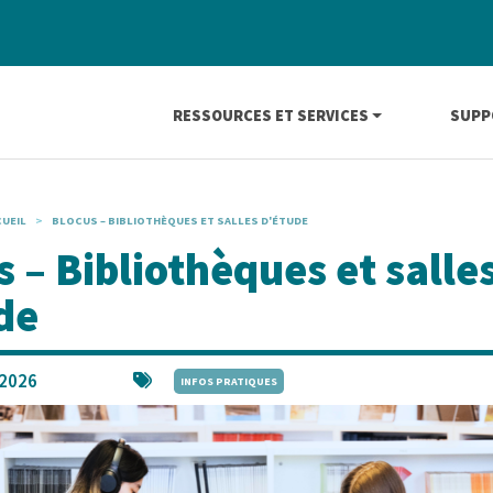
Navigation principale
RESSOURCES ET SERVICES
SUPP
UEIL
BLOCUS – BIBLIOTHÈQUES ET SALLES D'ÉTUDE
 – Bibliothèques et salle
de
t 2026
INFOS PRATIQUES