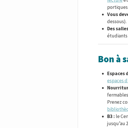
portiques 
Vous deve
dessous).
Des salle
étudiants 
Bon à s
Espaces 
espaces d
Nourritur
fermables 
Prenez co
bibliothè
B3 :
le Cen
jusqu’au 2