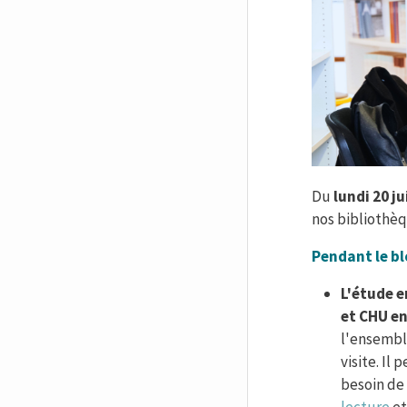
Du
lundi 20 j
nos bibliothèq
Pendant le bl
L'étude e
et CHU en
l'ensemble
visite. Il
besoin de
lecture
et