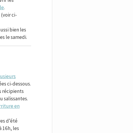
le
.
s
(voir ci-
ussi bien les
es le samedi.
lusieurs
ées ci-dessous.
 récipients
u salissantes.
rriture en
res d’été
 16h, les