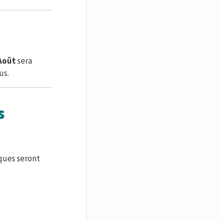
Août
sera
us.
s
èques seront