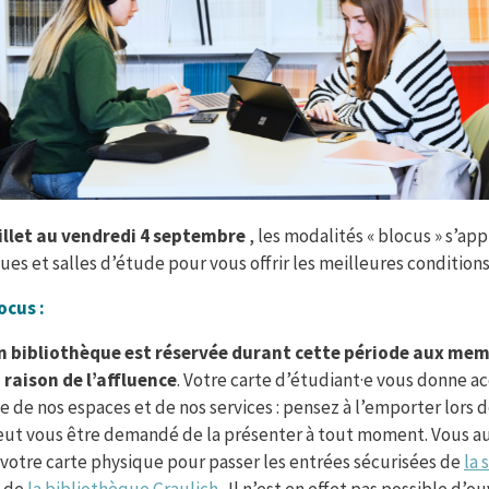
uillet au vendredi 4 septembre
, les modalités « blocus » s’ap
ues et salles d’étude pour vous offrir les meilleures conditions
ocus :
n bibliothèque est réservée durant cette période aux me
 raison de l’affluence
. Votre carte d’étudiant·e vous donne ac
 de nos espaces et de nos services : pensez à l’emporter lors 
 peut vous être demandé de la présenter à tout moment. Vous au
 votre carte physique pour passer les entrées sécurisées de
la 
 de
la bibliothèque Graulich
. Il n’est en effet pas possible d’ou