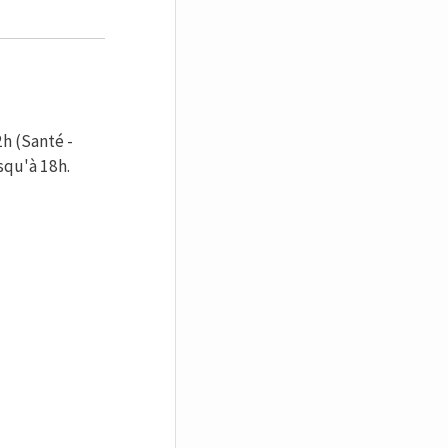
2h (Santé -
squ'à 18h.