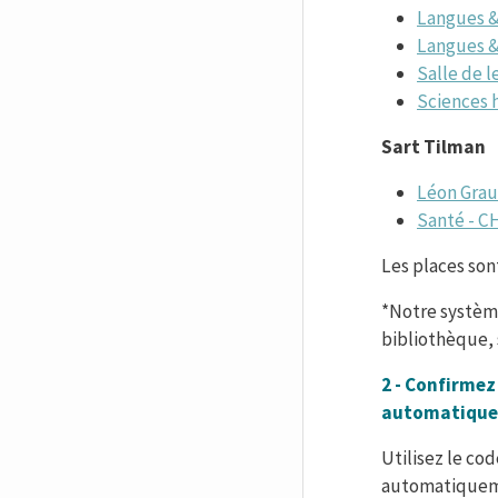
Langues &
Langues &
Salle de 
Sciences 
Sart Tilman
Léon Grau
Santé - C
Les places son
*Notre système
bibliothèque,
2 - Confirmez
automatiquem
Utilisez le cod
automatiqueme