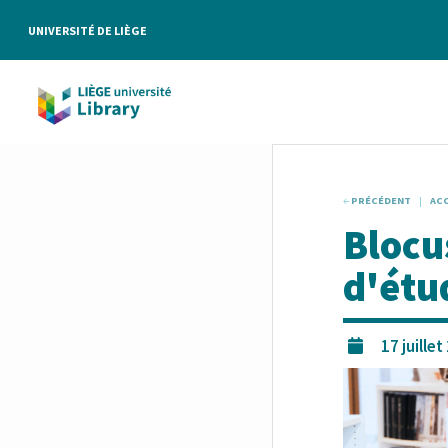
Aller au contenu principal
UNIVERSITÉ DE LIÈGE
PRÉCÉDENT
ACC
Blocus
d'étu
17 juille