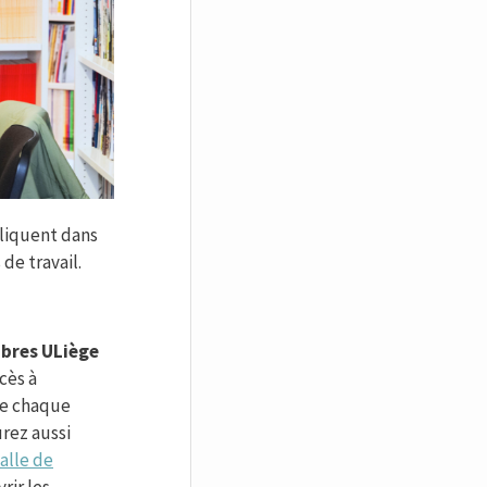
pliquent dans
 de travail.
mbres ULiège
cès à
de chaque
rez aussi
salle de
vrir les